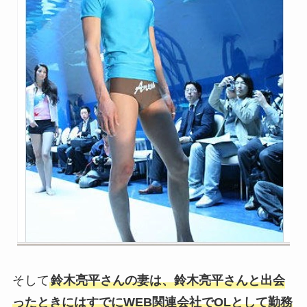
そして
鈴木亮平さんの妻は、鈴木亮平さんと出会
ったときにはすでにWEB関連会社でOLとして勤務