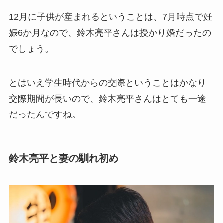
12月に子供が産まれるということは、7月時点で妊
娠6か月なので、鈴木亮平さんは授かり婚だったの
でしょう。
とはいえ学生時代からの交際ということはかなり
交際期間が長いので、鈴木亮平さんはとても一途
だったんですね。
鈴木亮平と妻の馴れ初め