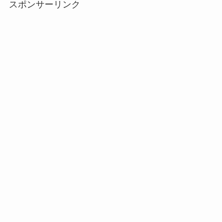
スポンサーリンク