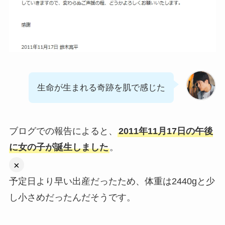
生命が生まれる奇跡を肌で感じた
ブログでの報告によると、
2011年11月17日の午後
に女の子が誕生しました
。
×
予定日より早い出産だったため、体重は2440gと少
し小さめだったんだそうです。