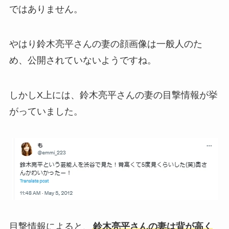
ではありません。
やはり鈴木亮平さんの妻の顔画像は一般人のた
め、公開されていないようですね。
しかしX上には、鈴木亮平さんの妻の目撃情報が挙
がっていました。
目撃情報によると、
鈴木亮平さんの妻は背が高く