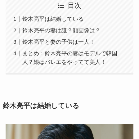
目次
鈴木亮平は結婚している
鈴木亮平の妻は誰？顔画像は？
鈴木亮平と妻の子供は一人！
まとめ：鈴木亮平の妻はモデルで韓国
人？娘はバレエをやってて美人！
鈴木亮平は結婚している