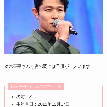
鈴木亮平さんと妻の間には子供が一人います。
鈴木亮平の子供のプロフィール
名前：不明
生年月日：2011年11月17日