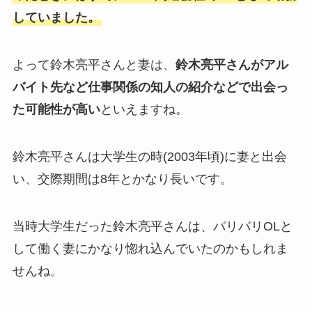
していました。
よって鈴木亮平さんと妻は、
鈴木亮平さんがアル
バイト先など仕事関係の知人の紹介などで出会っ
た可能性が高い
といえますね。
鈴木亮平さんは大学生の時(2003年頃)に妻と出会
い、交際期間は8年とかなり長いです。
当時大学生だった鈴木亮平さんは、バリバリOLと
して働く妻にかなり惚れ込んでいたのかもしれま
せんね。