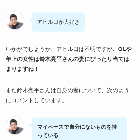
アヒル口が大好き
いかがでしょうか、アヒル口は不明ですが
、OLや
年上の女性は鈴木亮平さんの妻にぴったり当ては
まりますね！
また鈴木亮平さんは自身の妻について、次のよう
にコメントしています。
マイペースで自分にないものを持
っている