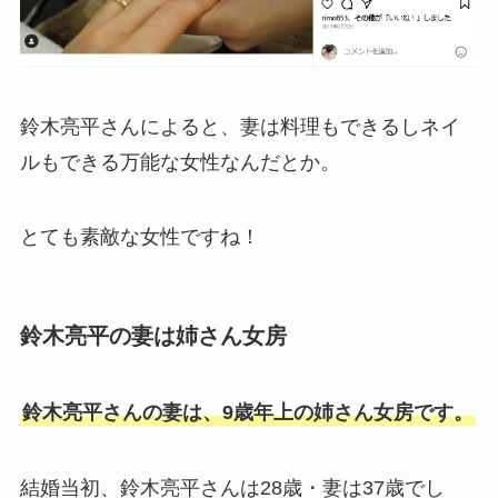
鈴木亮平さんによると、妻は料理もできるしネイ
ルもできる万能な女性なんだとか。
とても素敵な女性ですね！
鈴木亮平の妻は姉さん女房
鈴木亮平さんの妻は、9歳年上の姉さん女房です。
結婚当初、鈴木亮平さんは28歳・妻は37歳でし