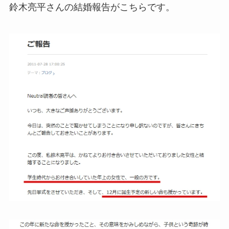
鈴木亮平さんの結婚報告がこちらです。