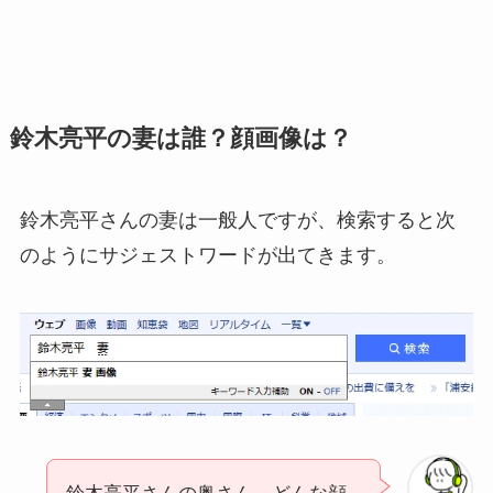
鈴木亮平の妻は誰？顔画像は？
鈴木亮平さんの妻は一般人ですが、検索すると次
のようにサジェストワードが出てきます。