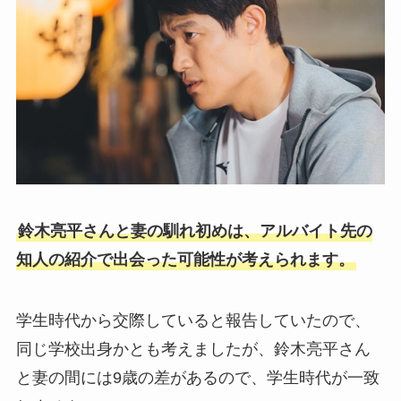
鈴木亮平さんと妻の馴れ初めは、アルバイト先の
知人の紹介で出会った可能性が考えられます。
学生時代から交際していると報告していたので、
同じ学校出身かとも考えましたが、鈴木亮平さん
と妻の間には9歳の差があるので、学生時代が一致