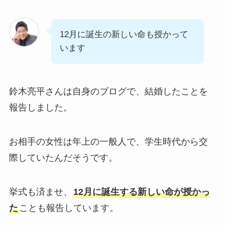
12月に誕生の新しい命も授かって
います
鈴木亮平さんは自身のブログで、結婚したことを
報告しました。
お相手の女性は年上の一般人で、学生時代から交
際していたんだそうです。
挙式も済ませ、
12月に誕生する新しい命が授かっ
た
ことも報告しています。