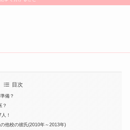
目次
婚準備？
医？
7人！
校の彼氏(2010年～2013年)