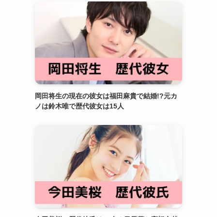
岡田将生の現在の彼女は福田麻貴で結婚!?元カ
ノは鈴木唯で歴代彼女は15人