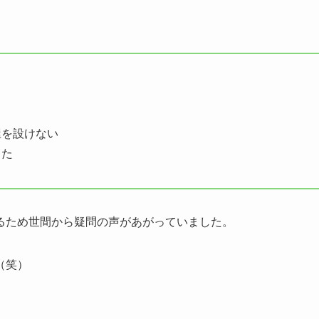
屋を設けない
った
るため世間から疑問の声があがっていました。
（笑）